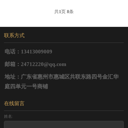
共
1
页
8
条
联系方式
电话：13413009009
邮箱：24712220@qq.com
地址：广东省惠州市惠城区共联东路四号金汇华
庭四单元一号商铺
在线留言
姓名: