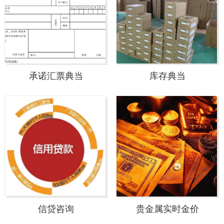
承诺汇票典当
库存典当
信贷咨询
贵金属实时金价